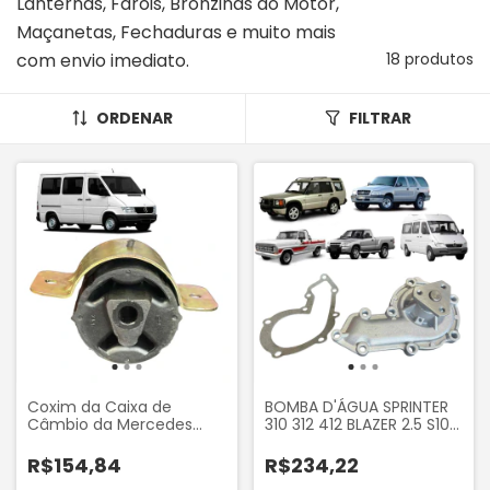
Lanternas, Faróis, Bronzinas do Motor,
Maçanetas, Fechaduras e muito mais
com envio imediato.
18 produtos
ORDENAR
FILTRAR
Coxim da Caixa de
BOMBA D'ÁGUA SPRINTER
Câmbio da Mercedes
310 312 412 BLAZER 2.5 S10
Sprinter 310 311 312 313 412
2.5 2.8 1996 A 2004 F1000
413 Camprisma 241
2.5 2.8 1995 A 2005
R$154,84
R$234,22
RANGER 2.5 2.8 1995 A