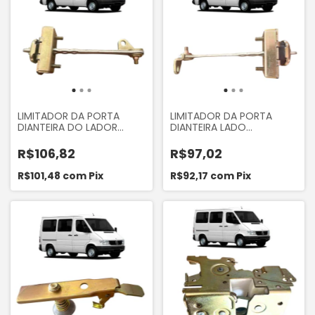
LIMITADOR DA PORTA
LIMITADOR DA PORTA
DIANTEIRA DO LADOR
DIANTEIRA LADO
DIREITO DA MERCEDES
ESQUERDO DA MERCEDES
SPRINTER 310 311 312 313 412
SPRINTER 310 311 312 313 412
R$106,82
R$97,02
413 1997 A 2012
413
R$101,48
com
Pix
R$92,17
com
Pix