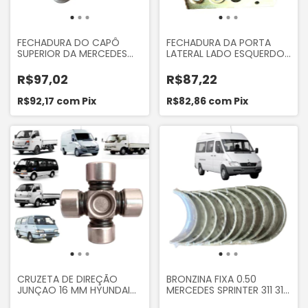
FECHADURA DO CAPÔ
FECHADURA DA PORTA
SUPERIOR DA MERCEDES
LATERAL LADO ESQUERDO
SPRINTER 310 311 312 313 413
PARTE TRASEIRA DA
CDI ORI 5030
MERCEDES SPRINTER 310 311
R$97,02
R$87,22
312 313 412 CDI
R$92,17
com
Pix
R$82,86
com
Pix
CRUZETA DE DIREÇÃO
BRONZINA FIXA 0.50
JUNÇAO 16 MM HYUNDAI
MERCEDES SPRINTER 311 312
HR 8V 2006... KIA BONGO
313 412 413 CDI 2003 EM