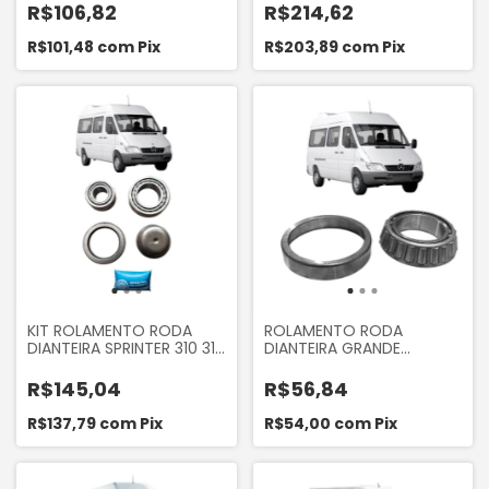
K2400 K2500 8V 2005...
DIANTE FRONTIER 24080
R$106,82
R$214,62
K2700 BESTA 2.2 2.7 CERES
SPRINTER 310 311 312 313 412
R$101,48
com
Pix
R$203,89
com
Pix
413 CDI
KIT ROLAMENTO RODA
ROLAMENTO RODA
DIANTEIRA SPRINTER 310 311
DIANTEIRA GRANDE
312 313 412 413 CDI
SPRINTER 310 311 312 313 412
413 CDI
R$145,04
R$56,84
R$137,79
com
Pix
R$54,00
com
Pix