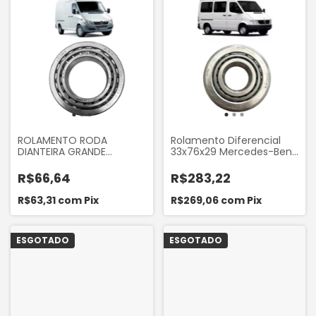
ROLAMENTO RODA
Rolamento Diferencial
DIANTEIRA GRANDE
33x76x29 Mercedes-Benz
SPRINTER 310 311 312 313 412
Sprinter 310 312 313 413 CDI
413 CDI
até 2011 Koyo Original
R$66,64
R$283,22
R$63,31
com
Pix
R$269,06
com
Pix
ESGOTADO
ESGOTADO