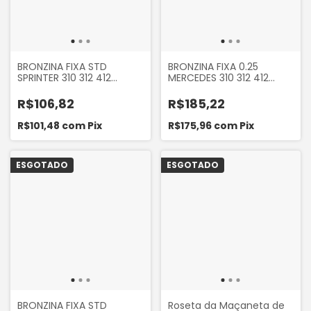
BRONZINA FIXA STD
BRONZINA FIXA 0.25
SPRINTER 310 312 412
MERCEDES 310 312 412
RANGER 2.5 1997 A 2001
CHEVROLET S10 2.5 1996 A
BLAZER 2.5 1996 A 2000 S10
2000 BLAZER 2.5 1996 A
R$106,82
R$185,22
2.5 1996 A 2000 FRONTIER
2000 FORD RANGER 2.5
22656
1997 A 2001 FRONTIER
R$101,48
com
Pix
R$175,96
com
Pix
22654
ESGOTADO
ESGOTADO
BRONZINA FIXA STD
Roseta da Maçaneta de