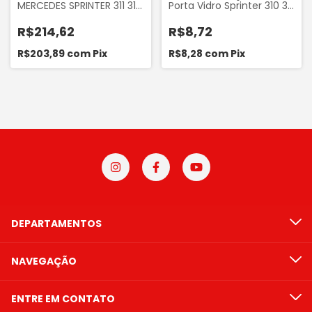
MERCEDES SPRINTER 311 312
Porta Vidro Sprinter 310 311
313 412 413 CDI 2003 EM
312 313 410
DIANTE FRONTIER 24081
R$214,62
R$8,72
R$203,89
com
Pix
R$8,28
com
Pix
DEPARTAMENTOS
NAVEGAÇÃO
ENTRE EM CONTATO