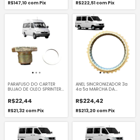
2005 DISCOVERY 2.5 1995
R$147,10
com
Pix
R$222,51
com
Pix
A 2004 MOTOR MAXION
HS 2.5 AUTOTEC 19274
PARAFUSO DO CARTER
ANEL SINCRONIZADOR 3a
BUJAO DE OLEO SPRINTER
4a 5a MARCHA DA
310 311 312 313 412 413 CDI
MERCEDES SPRINTER 310 311
ORIGINAL PEÇAS ORBCS130
312 313 412 413 CDI WORX
R$22,44
R$224,42
B03M937
R$21,32
com
Pix
R$213,20
com
Pix