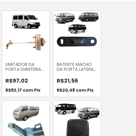
LIMITADOR DA
BATENTE MACHO
PORTA DIANTEIRA
DA PORTA LATERAL
LADO ESQUERDO
DE CORRER KIA
DA MERCEDES
BESTA 2.2 2.7 ASIA
R$97,02
R$21,56
SPRINTER 310 311 312
TOPIC 2.7 1994 A
313 412 413
1999 HYUNDAI H100
R$92,17
com
Pix
R$20,48
com
Pix
CAMPRISMA 2500