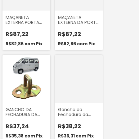
MAÇANETA
MAÇANETA
EXTERNA PORTA
EXTERNA DA PORTA
DIANTEIRA LADO
DIANTEIRA LADO
DIREITO
ESQUERDO
R$87,22
R$87,22
PASSAGEIRO
MOTORISTA DO
RENAULT KANGOO
RENAULT KANGOO
R$82,86
com
Pix
R$82,86
com
Pix
2000... ORI 8522
2000 EM DIANTE
MARCA ORI 8523
GANCHO DA
Gancho da
FECHADURA DA
Fechadura da
PORTA LATERAL DE
Porta Lateral
CORRER DA HAFEI
(Porta de Correr)
R$37,24
R$38,22
TOWNER 2008 A
da Kia Besta 2.2 2.7
2013 MARCA
Besta GS Asia
R$35,38
com
Pix
R$36,31
com
Pix