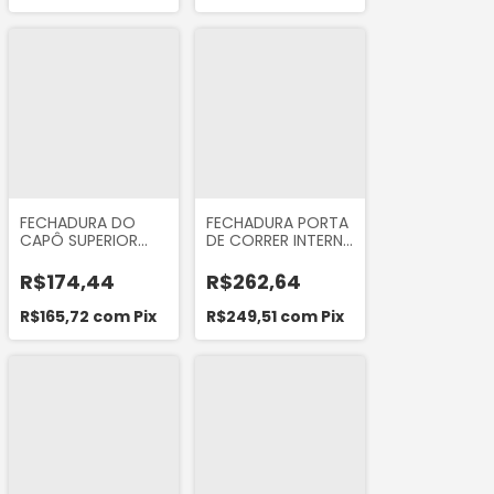
MANDO NTH206
Topic 1992 a 1999
FECHADURA DO
FECHADURA PORTA
CAPÔ SUPERIOR
DE CORRER INTERNA
PRATEADA DO
COMANDO DA
RENAULT MASTER
MERCEDES SPRINTER
R$174,44
R$262,64
2002 A 2012 ORI
310 311 312 313 413
85109
CDI
R$165,72
com
Pix
R$249,51
com
Pix