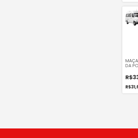
MAÇA
DA PO
(MANI
VIDRO
R$3
SPRINT
313 41
R$31,