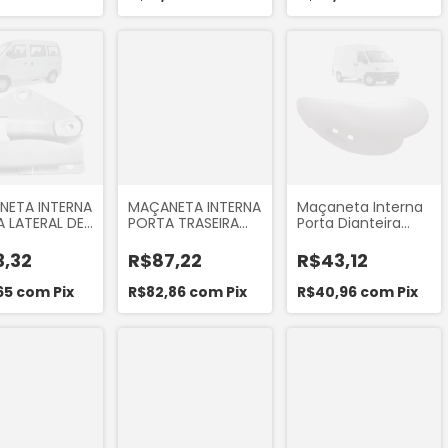
KOREA
NETA INTERNA
MAÇANETA INTERNA
Maçaneta Interna
 LATERAL DE
PORTA TRASEIRA
Porta Dianteira
ER LADO
LADO ESQUERDO
Esquerda Fiat
RDO HAFEI
JAC J3 2010 A 2015
Ducato 1998 a
3,32
R$87,22
R$43,12
ER 2008 A
MARCA MANDO
2005 da Marca ORI
EFFA
JAC270
40287
65
com
Pix
R$82,86
com
Pix
R$40,96
com
Pix