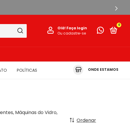
0
Olá!
Faça login
Ou cadastre-se
ONDE ESTAMOS
ATO
POLÍTICAS
ntes, Máquinas do Vidro,
Ordenar