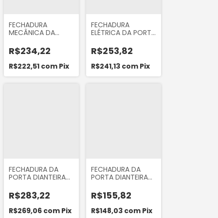
FECHADURA
FECHADURA
MECÂNICA DA
ELÉTRICA DA PORTA
PORTA TRASEIRA
TRASEIRA LADO
LADO ESQUERDO
ESQUERDO DO
R$234,22
R$253,82
DO RENAULT
RENAULT SANDERO
SANDERO 2007...
2007... LOGAN
R$222,51
com
Pix
R$241,13
com
Pix
LOGAN 2007...
2007...
MARCA ORI 8559
FECHADURA DA
FECHADURA DA
PORTA DIANTEIRA
PORTA DIANTEIRA
LADO DIREITO
LADO ESQUERDO
ELÉTRICA DO
DO FIAT DUCATO
R$283,22
R$155,82
REANULT SANDERO
2003 A 2017
2007 A 2013
R$269,06
com
Pix
R$148,03
com
Pix