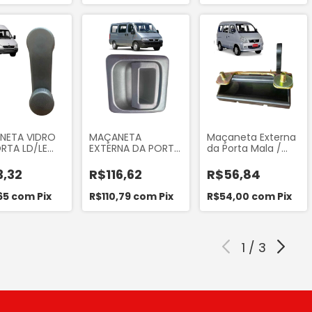
NETA VIDRO
MAÇANETA
Maçaneta Externa
RTA LD/LE
EXTERNA DA PORTA
da Porta Mala /
VELA DO
MALA DO FIAT
Tampa Traseira a
) MERCEDES
DUCATO A PARTIR
Hafei Towner 2008
3,32
R$116,62
R$56,84
ER 310 311 312
DE 2002...
a 2013 Mando
2 CDI
NTH25
65
com
Pix
R$110,79
com
Pix
R$54,00
com
Pix
1
/
3