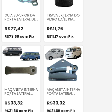
GUIA SUPERIOR DA
TRAVA EXTERNA DO
PORTA LATERAL DE
VIDRO LD/LE KIA
CORRER KIA BESTA
BESTA 2.2 2.7 ASIA
GS 2.7 3.0 1994 A
TOPIC 1994 A 1999
R$77,42
R$11,76
2004 ORIGINAL
KOREA K71072533
PEÇAS ORGSGS210
R$73,55
com
Pix
R$11,17
com
Pix
MAÇANETA INTERNA
MAÇANETA INTERNA
PORTA LATERAL
PORTA LATERAL
LD/LE HYUNDAI H100
LADO DIREITO EFFA
MITSUBISHI L300
VAN HAFEI TOWNER
R$33,32
R$33,32
2008 A 2013
R$31,65
com
Pix
R$31,65
com
Pix