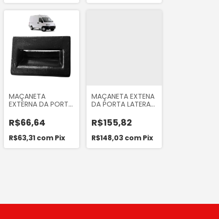
MAÇANETA
MAÇANETA EXTENA
EXTERNA DA PORTA
DA PORTA LATERAL
LATERAL REFIL DE
DO RENAULT
FERRO DA FIAT
MASTER 2002 A
R$66,64
R$155,82
DUCATO 1995 A
2012 MARCA
2004
DRIVETEC 72512
R$63,31
com
Pix
R$148,03
com
Pix