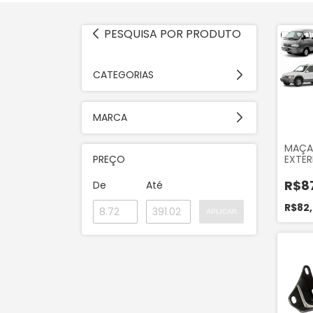
PESQUISA POR PRODUTO
CATEGORIAS
MARCA
MAÇA
PREÇO
EXTE
DIANT
ESQU
R$8
De
Até
MOTOR
BESTA
R$82
APLICAR
SPORT
2004
K270
MAN
OK72