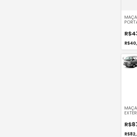
MAÇA
PORTA
LADO
PRETA
R$43
MEGAN
2012 O
R$40
MAÇA
EXTER
DIANT
ESQUE
R$8
BESTA
BONG
R$82