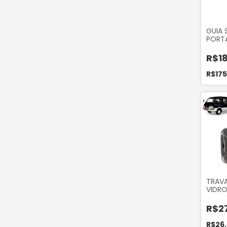
GUIA 
PORTA
CORR
DIRE
R$18
DA M
SPRIN
R$17
2012 
5138
TRAVA
VIDR
ESQUE
BESTA 
R$2
TOPIC
ORIGI
R$26