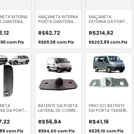
NETA INTERNA
MAÇANETA INTERNA
MAÇANETA
 DIANTEIRA
PORTA DIANTEIRA
EXTERNA DA PORTA
 ESQUERDO
PRETA LADO
DIANTEIRA LADO
 RENAULT
ESQUERDO
DIREITO DO
,12
R$62,72
R$214,62
E 2005 A
SANDERO 2007 A
HYUNDAI HR 8V
RI 85151
2013 LOGAN 2007 A
2006 A 2012
,96
com
Pix
R$59,58
com
Pix
R$203,89
com
Pix
2013 DUSTER 2012...
HYUNDAI HR 16V
OROCH 2015...
2013 EM DIANTE
ORIGINAL MOBIS
826604F000CA
NETA
BATENTE DA PORTA
PINO DO BATENTE
NA DA PORTA
LATERAL DE CORRER
DA PORTA TRASEIRA
EIRA LADO
COLUNA DA
MALA DO DIAT
RDO DO KIA
RENAULT MASTER
DUCATO 2003 A
7,22
R$56,84
R$41,16
 GS 2.7 3.0
2002 A 2012
2017 ORI 40284
O K2700
,86
com
Pix
R$54,00
com
Pix
R$39,10
com
Pix