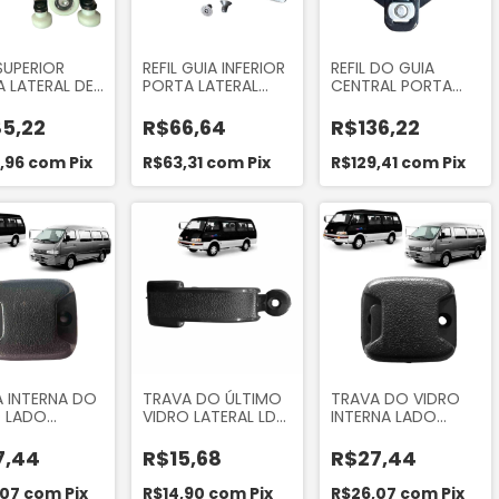
SUPERIOR
REFIL GUIA INFERIOR
REFIL DO GUIA
 LATERAL DE
PORTA LATERAL
CENTRAL PORTA
ER LADO
MERCEDES SPRINTER
LATERAL DE CORRER
ITO COMPLETO
310 311 312 313 413
DO RENAULT
5,22
R$66,64
R$136,22
ERCEDES
CDI ORIGINAL
MASTER A PARTIR
TER 415 515
PEÇAS ORGIS472
DE 2013... ORI 85129
5,96
com
Pix
R$63,31
com
Pix
R$129,41
com
Pix
EM DIANTE ORI
 INTERNA DO
TRAVA DO ÚLTIMO
TRAVA DO VIDRO
O LADO
VIDRO LATERAL LD/
INTERNA LADO
RDO KIA
LE DA ASIA TOPIC
DIRETO DO KIA
2.2 2.7 ASIA
1994 1995 1996
BESTA 2.2 2.7 ASIA
7,44
R$15,68
R$27,44
 1994 A 1999
1997 1998
TOPIC 2.7 1994 A
NAL KOREA
1999 ORIGINAL
,07
com
Pix
R$14,90
com
Pix
R$26,07
com
Pix