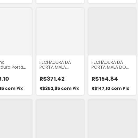
AGE 1996 A
ORIGINAL
ho
FECHADURA DA
FECHADURA DA
dura Porta
PORTA MALA
PORTA MALA DO
al Superior do
ELÉTRICA DO
IVECO DAILY 1999 A
lt Master 2.5
TOYOTA COROLLA
2007
,10
R$371,42
R$154,84
 a 2012)
2009 A 2014 ORI
 Original
80062
15
com
Pix
R$352,85
com
Pix
R$147,10
com
Pix
SSM729