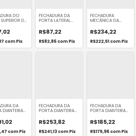
ADURA DO
FECHADURA DA
FECHADURA
SUPERIOR DA
PORTA LATERAL
MECÂNICA DA
DES SPRINTER
LADO ESQUERDO
PORTA TRASEIRA
1 312 313 413
PARTE TRASEIRA DA
LADO DIREITO DO
7,02
R$87,22
R$234,22
RI 5030
MERCEDES SPRINTER
RENAULT SANDERO
310 311 312 313 412
2007... LOGAN
17
com
Pix
R$82,86
com
Pix
R$222,51
com
Pix
CDI
2007... ORI 8558
ADURA DA
FECHADURA DA
FECHADURA DA
 DIANTEIRA
PORTA DIANTEIRA
PORTA DIANTEIRA
DIREITO DA
LADO DIREITO
LADO DIREITO
AI H100 1997
ELÉTRICA DO
MECÂNICA DO
1,02
R$253,82
R$185,22
4 ORIGINAL
RENAULT LOGAN
RENAULT SANDERO
S
2007 A 2013
2007 A 2013
1,47
com
Pix
R$241,13
com
Pix
R$175,96
com
Pix