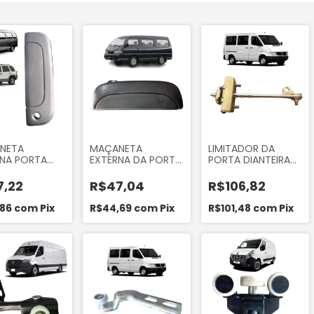
NETA
MAÇANETA
LIMITADOR DA
RNA PORTA
EXTERNA DA PORTA
PORTA DIANTEIRA
EIRA LADO
DIANTEIRA LADO
DO LADOR DIREITO
ERDO
ESQUERDO DA
DA MERCEDES
7,22
R$47,04
R$106,82
ISTA KIA
HYUNDAI H100
SPRINTER 310 311 312
 GS 2.7 3.0
DRIVETEC 71249
313 412 413 1997 A
,86
com
Pix
R$44,69
com
Pix
R$101,48
com
Pix
AGE 1996 A
2012
 BONGO
0 MARCA
DO
A59410