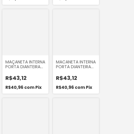
MAÇANETA INTERNA
MACANETA INTERNA
PORTA DIANTEIRA
PORTA DIANTEIRA
LADO DIREITO FIAT
LADO DIREITO COR
DUCATO 1998 A
PRETA DO RENAULT
R$43,12
R$43,12
2005 ORI 40286
MEGANE 2005 A
2012 ORI 85150
R$40,96
com
Pix
R$40,96
com
Pix