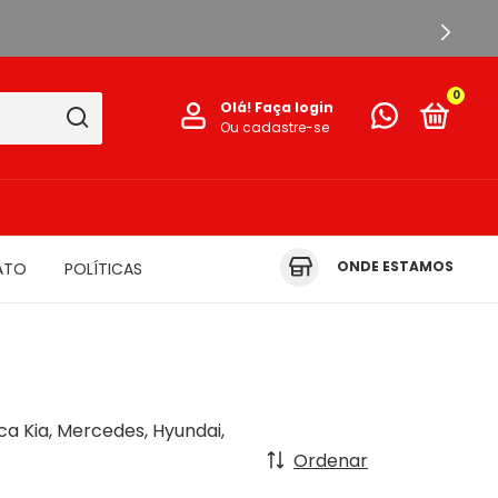
0
Olá!
Faça login
Ou cadastre-se
ONDE ESTAMOS
ATO
POLÍTICAS
a Kia, Mercedes, Hyundai,
Ordenar