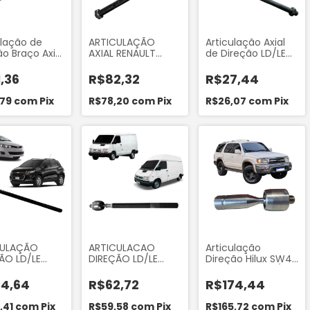
ulação de
ARTICULAÇÃO
Articulação Axial
ão Braço Axial
AXIAL RENAULT
de Direção LD/LE
ção
MASTER 2.3 2013 EM
Fiat Tempra (1992
ico) do Fiat
DIANTE
a 1999) Autostar
,36
R$82,32
R$27,44
o 1994 a
ATA03005
Peugeot
,79
com
Pix
R$78,20
com
Pix
R$26,07
com
Pix
 1998 a 2002
en Jumper
a 2002 Work
3
CULAÇÃO
ARTICULACAO
Articulação
ÃO LD/LE
DIREÇÃO LD/LE
Direção Hilux SW4
1.5 16V 2013 A
TRAFIC 1992 A 2003
1996 a 2002 LD/LE
TRACKER 1.4
SPACE VAN 1997 E
Worx D03T286
64,64
R$62,72
R$174,44
017 A 2019
1998
,41
com
Pix
R$59,58
com
Pix
R$165,72
com
Pix