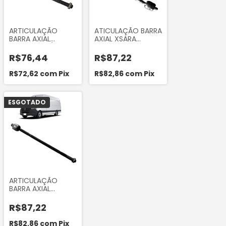
ARTICULAÇÃO
ATICULAÇÃO BARRA
BARRA AXIAL
AXIAL XSARA
DIREÇÃO LD/LE
PICASSO 2007 A
IVECO DAILY 2008
2014
R$76,44
R$87,22
EM DIANTE
R$72,62
com
Pix
R$82,86
com
Pix
ESGOTADO
ARTICULAÇÃO
BARRA AXIAL
SPRINTER 311 415 515
2012...
R$87,22
R$82,86
com
Pix