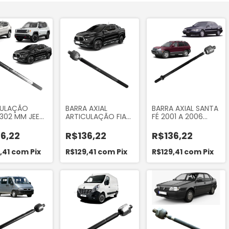
CULAÇÃO
BARRA AXIAL
BARRA AXIAL SANTA
 302 MM JEEP
ARTICULAÇÃO FIAT
FÉ 2001 A 2006
ASS 2017 A
TORO 2016... DIESEL
SONATA 1993 A
RENEGADE
DIREÇÃO ELÉTRICA
1998
6,22
R$136,22
R$136,22
A 2023 FIAT
SISTEMA TRW
FLEX 2017 A
,41
com
Pix
R$129,41
com
Pix
R$129,41
com
Pix