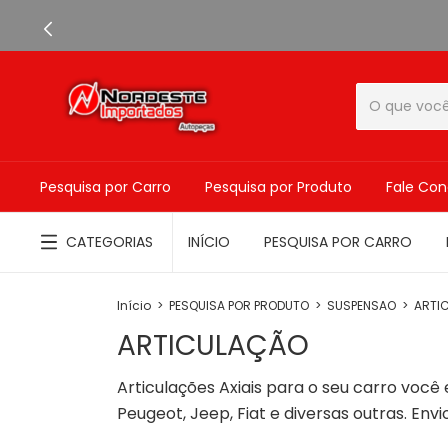
Pesquisa por Carro
Pesquisa por Produto
Fale Co
CATEGORIAS
INÍCIO
PESQUISA POR CARRO
Início
>
PESQUISA POR PRODUTO
>
SUSPENSAO
>
ARTI
ARTICULAÇÃO
Articulações Axiais para o seu carro voc
Peugeot, Jeep, Fiat e diversas outras. Envi