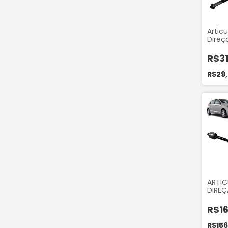
Artic
Direç
(Dire
Mecân
R$31
Ducat
2002 
R$29
Boxer
Citro
1998 
TA412
ARTI
DIREÇ
CELER 
2018 
R$1
16V 2
R$156