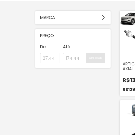
MARCA
PREÇO
De
Até
APLICAR
ARTI
AXIAL
COMP
2023 
R$13
2015 
TORO 
R$129
2021