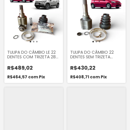
TULIPA DO CÂMBIO LE 22
TULIPA DO CÂMBIO 22
DENTES COM TRIZETA 28
DENTES SEM TRIZETA
DENTES CITROEN C3 1.6
CITROEN C3 1.4 8V
16V 2002 A 2025 AIRCROSS
MANUAL 2008 EM DIANTE
R$489,02
R$430,22
1.6 16V 2011...
R$464,57
com
Pix
R$408,71
com
Pix