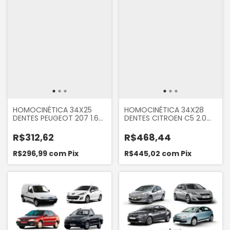
HOMOCINÉTICA 34X25
HOMOCINÉTICA 34X28
DENTES PEUGEOT 207 1.6
DENTES CITROEN C5 2.0
16V 2007... 3008 1.6 2011 A
2001 A 2012 JUMPY 2017...
2019 C4 2.0 16V
PEUGEOT 3008 2018...
R$312,62
R$468,44
AUTOMÁTICO
AUTOMÁTICO
R$296,99
com
Pix
R$445,02
com
Pix