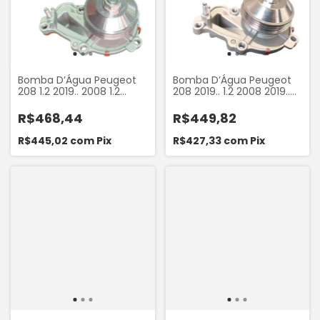
Bomba D’Água Peugeot
Bomba D’Água Peugeot
208 1.2 2019.. 2008 1.2
208 2019.. 1.2 2008 2019..
2019.. 308 1.2 2021.. Citroën
1.2 Citroën C3 1.2 2017.. C4
C3 1.2 2017.. Aircross 1.2
Cactus 1.2 2017.. Starke
R$468,44
R$449,82
2017.. Motores 3 Cilindros
SWP284
Starke SWP284A
R$445,02
com
Pix
R$427,33
com
Pix