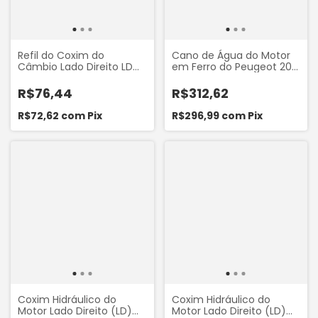
Refil do Coxim do
Cano de Água do Motor
Câmbio Lado Direito LD
em Ferro do Peugeot 207
(Bucha 70mm) Fiat
1.4 8V 207 1.6 16V Citroen
Ducato 1997-2017
C3 1.4 8V 2002 a 2012 C3
R$76,44
R$312,62
Peugeot 106 205 206 207
1.6 16V 2002 em diante
306 307 405 406 Partner
Marca Valclei VC612
R$72,62
com
Pix
R$296,99
com
Pix
1997.. Hoggar Citroen
Berlingo Xsara Xantia ZX
C4 Mobensani MB9091
Coxim Hidráulico do
Coxim Hidráulico do
Motor Lado Direito (LD)
Motor Lado Direito (LD)