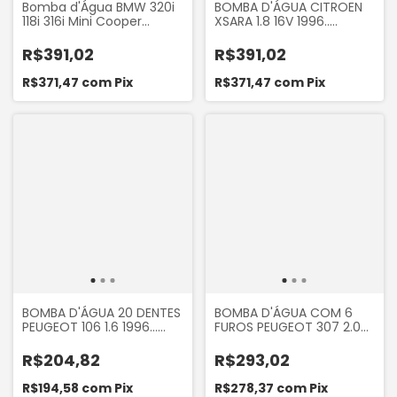
Bomba d'Água BMW 320i
BOMBA D'ÁGUA CITROEN
118i 316i Mini Cooper
XSARA 1.8 16V 1996..
Peugeot THP Citroën C3
PEUGEOT 306 1.8 16V
DS4 C4 Lounge - Indisa
1996... PEUGEOT 406 1.8
R$391,02
R$391,02
952506
16V 1996... URBA UB0818
R$371,47
com
Pix
R$371,47
com
Pix
BOMBA D'ÁGUA 20 DENTES
BOMBA D'ÁGUA COM 6
PEUGEOT 106 1.6 1996...
FUROS PEUGEOT 307 2.0
PEUGEOT 205 1.4 1992 A
16V 2001... CITROEN
1994 PEUGEOT 206 1.6
PICASSO 2.0 16V 2001...
R$204,82
R$293,02
1998 A 2002 CITROEN
CITROEN C4 2.0 16V 2002...
XSARA 1997... SCHADEK
CITREON C5 2.0 16V 2002...
R$194,58
com
Pix
R$278,37
com
Pix