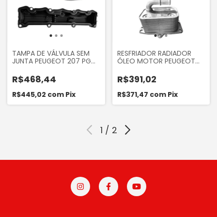
TAMPA DE VÁLVULA SEM
RESFRIADOR RADIADOR
JUNTA PEUGEOT 207 PG
ÓLEO MOTOR PEUGEOT
307 PARTNER 1.6 16V
306 2.0 16V PG 307 PG
BERLINGO 1.6 16V C4 1.6
308 PG 408 PG 407 2.0
R$468,44
R$391,02
16V CITROEN C4 C5 2.0
16V
R$445,02
com
Pix
R$371,47
com
Pix
1
/
2