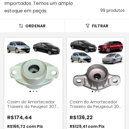
Importados. Temos um amplo
estoque em peças.
99 produtos
ORDENAR
FILTRAR
Coxim do Amortecedor
Coxim do Amortecedor
Traseiro do Peugeot 307
Traseiro do Peugeout 207
2002-2012 Citroen C4
SW 307 408 3008 Citroen
2007-2014 Sampel 8425
C4 Lounge Mobensani
R$174,44
R$136,22
MB5028
R$165,72
com
Pix
R$129,41
com
Pix