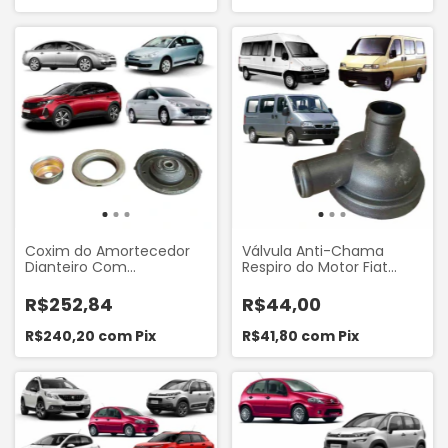
Coxim do Amortecedor
Válvula Anti-Chama
Dianteiro Com
Respiro do Motor Fiat
Rolamento Citroen C4
Ducato 1998-2009
2003-2012 C4 Lounge
Peugeout Boxer 1998-
R$252,84
R$44,00
2012.. C4 Picasso 2007..
2009 Citroen Jumper
Peugeot 307 308 408
1999-2008 Worx A14F080
R$240,20
com
Pix
R$41,80
com
Pix
3008 Monroe Axios
442592