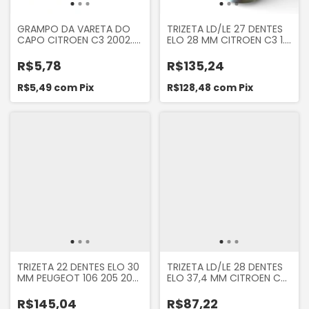
GRAMPO DA VARETA DO
TRIZETA LD/LE 27 DENTES
CAPO CITROEN C3 2002...
ELO 28 MM CITROEN C3 1.4
C4 2004... C5 PEUGEOT
1.6 2002 A 2012
208
R$5,78
R$135,24
R$5,49
com
Pix
R$128,48
com
Pix
TRIZETA 22 DENTES ELO 30
TRIZETA LD/LE 28 DENTES
MM PEUGEOT 106 205 206
ELO 37,4 MM CITROEN C3
403 XSARA 1.6 MEGANE R19
1.6 16V ASH B04C871
SCENIC CLIO SANDERO
R$145,04
R$87,22