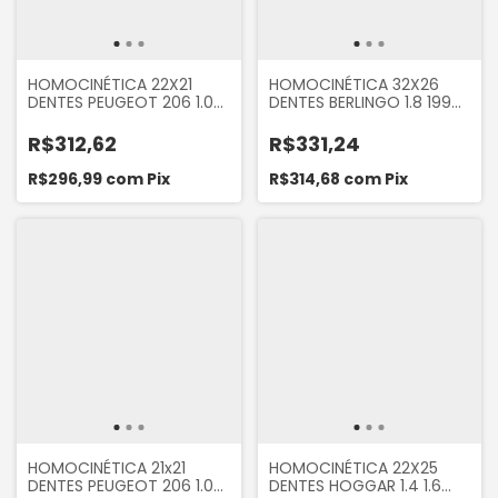
HOMOCINÉTICA 22X21
HOMOCINÉTICA 32X26
DENTES PEUGEOT 206 1.0
DENTES BERLINGO 1.8 1997
2004... 207 1.4 1.6 HOGGAR
A 2002 XANTIA 1993 A 1998
1.4 1.6 16V CITROEN C3 1.6
ZX 91 A 97 PEUGEOT 306
R$312,62
R$331,24
2002...
1992 A 2001
R$296,99
com
Pix
R$314,68
com
Pix
HOMOCINÉTICA 21x21
HOMOCINÉTICA 22X25
DENTES PEUGEOT 206 1.0
DENTES HOGGAR 1.4 1.6