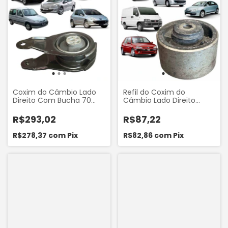
Coxim do Câmbio Lado
Refil do Coxim do
Direito Com Bucha 70
Câmbio Lado Direito
mm Peugeot 306 307
(Bucha 70mm) Fiat
308 405 406 408 Partner
Ducato 1997 a 2017
R$293,02
R$87,22
Citroen Berlingo Xantia
Peugeot 106 205 405 206
Xsara Picasso ZX C4 2007
207 306 307 406 Hoggar
R$278,37
com
Pix
R$82,86
com
Pix
a 2012 Shockbras
Partner Citroen Berlingo
ACX04017
Xantia Xsara Picasso ZX
C4 C4 Pallas C4 Lounge
Marca Authomix
KX529091D