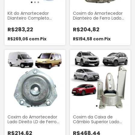
Kit do Amortecedor
Coxim do Amortecedor
Dianteiro Completo
Dianteiro de Ferro Lado
Coxim do Amortecedor
Direito (Passageiro) do
de Ferro com Batedor e
Fiat Ducato 1997 a 2005
R$283,22
R$204,82
Coifa Lado Direito
Peugeot Boxer 1999 a
(Passageiro) do Fiat
2005 Citroen Jumper
R$269,06
com
Pix
R$194,58
com
Pix
Ducato 1997 a 2005
1999 a 2005 Devigili
Peugeot Boxer 1999 a
PS03180
2005 Citroen Jumper
1999 a 2005 Mobensani
4060888
Coxim do Amortecedor
Coxim da Caixa de
Lado Direito LD de Ferro
Câmbio Superior Lado
sem Rolamento do Fiat
Esquerdo LE do Citroen
Ducato 1998 a 2005
Aircross 1.6 16V 2010.. C3
R$214,62
R$468,44