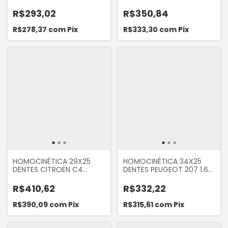
8V CITROEN C3 1.4 8V
PEUGEOT 2008 1.6 XSARA
2002 A 2012
1.6 2001... AIRCROSS 1.4 1.6
R$293,02
R$350,84
R$278,37
com
Pix
R$333,30
com
Pix
HOMOCINÉTICA 29X25
HOMOCINÉTICA 34X25
DENTES CITROEN C4
DENTES PEUGEOT 207 1.6
CACTUS 1.6 2019 2020
2007... 307 1.6 2002 A 2012
AUTOMÁTICO PEUGEOT
CITROEN DS5 1.6 16V 2013...
R$410,62
R$332,22
208 1.6 2012...
AUTOMÁTICO
R$390,09
com
Pix
R$315,61
com
Pix