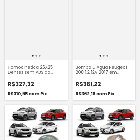
2012, C4 Cactus 1.6 2018..
Shockbras ACX04003
Homocinética 25X25
Bomba D’Água Peugeot
Dentes sem ABS do
208 1.2 12V 2017 em
Peugeot 306 405 406
Diante Citroën C3 1.2 12V
Partner 1.6 2003 em
2017 em diante 3
R$327,32
R$381,22
Diante Citroën Berlingo
Cilindros Drivetec
1997 a 2003 Vetor VT5274
DT.H4420
R$310,95
com
Pix
R$362,16
com
Pix