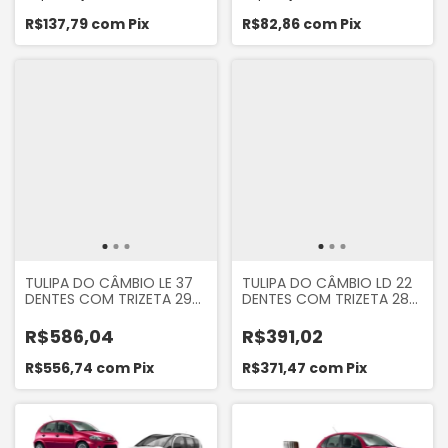
KANGOO LOGAN
R$137,79
com
Pix
R$82,86
com
Pix
TULIPA DO CÂMBIO LE 37
TULIPA DO CÂMBIO LD 22
DENTES COM TRIZETA 29
DENTES COM TRIZETA 28
DENTES CITROEN C4
DENTES CITROEN C3 2002
CACTUS 1.6 16V 2017 A
A 2025 1.6 16V AIRCROSS
R$586,04
R$391,02
2025
2010... 1.6 16V MANUAL
R$556,74
com
Pix
R$371,47
com
Pix