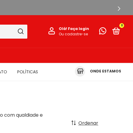
0
Olá!
Faça login
Ou cadastre-se
ONDE ESTAMOS
ATO
POLÍTICAS
ão com qualdiade e
Ordenar