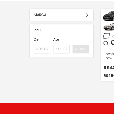
MARCA
PREÇO
De
Até
APLICAR
Bomb
Bmw X
320i 1
330i 
R$4
R$46