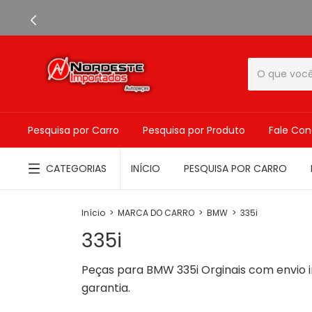
Pesquisa por Carro
Pesquisa por Produto
Fale Co
CATEGORIAS
INÍCIO
PESQUISA POR CARRO
Início
>
MARCA DO CARRO
>
BMW
>
335i
335i
Peças para BMW 335i Orginais com envio i
garantia.