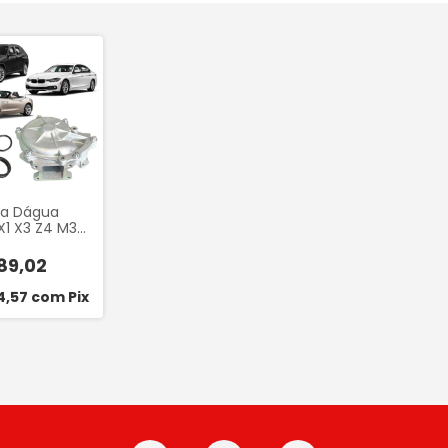
a Dágua
1 X3 Z4 M3
16i 323i 328i
Starke SWP183
89,02
4,57
com
Pix