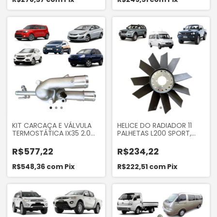
KIT CARCAÇA E VÁLVULA
HELICE DO RADIADOR 11
TERMOSTÁTICA IX35 2.0
PALHETAS L200 SPORT,
2010... TUCSON 2.0 16V
PAJERO SPORT, SPRINTER
2010... ELANTRA 1.6 1.8 2.0
310 312
R$577,22
R$234,22
R$548,36
com
Pix
R$222,51
com
Pix