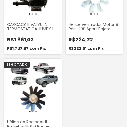
CARCACA E VALVULA
Hélice Ventilador Motor 8
TERMOSTATICA JUMPY 1.6
Pás L200 Sport Pajero
8V 2017..., EXPERT 1.6 8V
Sport 2007-2012 Mando
MB4026
R$1.861,02
R$234,22
R$1.767,97
com
Pix
R$222,51
com
Pix
ESGOTADO
Hélice do Radiador 11
Palhetas F1000 Ranger