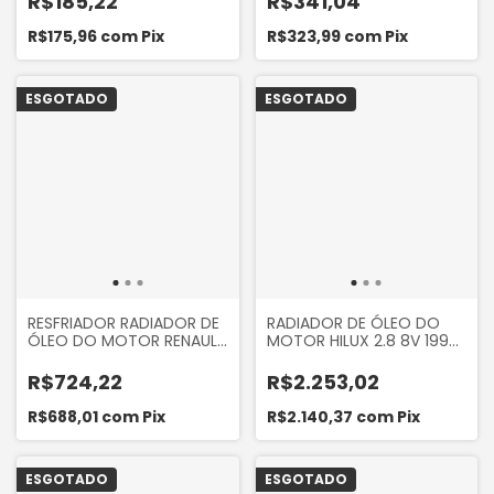
R$185,22
R$341,04
2.0 16V
R$175,96
com
Pix
R$323,99
com
Pix
ESGOTADO
ESGOTADO
RESFRIADOR RADIADOR DE
RADIADOR DE ÓLEO DO
ÓLEO DO MOTOR RENAULT
MOTOR HILUX 2.8 8V 1996
MASTER 2.5 16V 2005 A
A 2000 HILUX 3.0 8V 1997
2012
A 2004
R$724,22
R$2.253,02
R$688,01
com
Pix
R$2.140,37
com
Pix
ESGOTADO
ESGOTADO