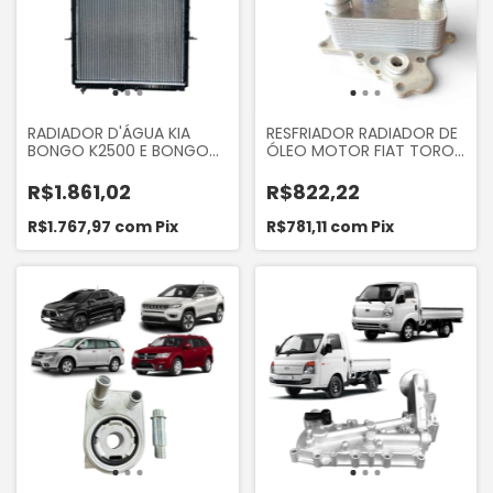
RADIADOR D'ÁGUA KIA
RESFRIADOR RADIADOR DE
BONGO K2500 E BONGO
ÓLEO MOTOR FIAT TORO
K2700 8V 2005 A 2012
2.0 2016... COMPASS
RENEGADE 2.0 16V 2016...
R$1.861,02
R$822,22
COMMANDER 2.0 2021...
DIESEL
R$1.767,97
com
Pix
R$781,11
com
Pix