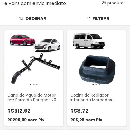
e Vans com envio imediato.
25 produtos
ORDENAR
FILTRAR
Cano de Água do Motor
Coxim do Radiador
em Ferro do Peugeot 207
Inferior da Mercedes
1.4 8V 207 1.6 16V Citroen
Sprinter 310 312 Worx
C3 1.4 8V 2002 a 2012 C3
D06M198
R$312,62
R$8,72
1.6 16V 2002 em diante
Marca Valclei VC612
R$296,99
com
Pix
R$8,28
com
Pix