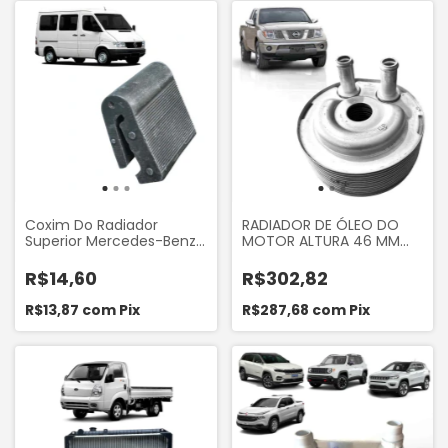
Coxim Do Radiador
RADIADOR DE ÓLEO DO
Superior Mercedes-Benz
MOTOR ALTURA 46 MM
Sprinter 310 312 Worx
DO NISSAN FRONTIER SEL
D06M112
2007 A 2016 STARKE
R$14,60
R$302,82
SOC9024
R$13,87
com
Pix
R$287,68
com
Pix