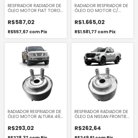
RESFRIADOR RADIADOR DE
RADIADOR RESFRIADOR DE
ÓLEO MOTOR FIAT TORO
ÓLEO DO MOTOR C/
2.4 16V 2017 A 2021
SUPORTE HYUNDAI HR 2.5
JOURNEY 2.4 2008...
16V BONGO K2500 16V
R$587,02
R$1.665,02
FREEMONT 2.4 16V 2011...
2013...
COMPASS 2. 4 2017 A 2019
R$557,67
com
Pix
R$1.581,77
com
Pix
RADIADOR RESFRIADOR DE
RESFRIADOR RADIADOR DE
ÓLEO MOTOR ALTURA 46
ÓLEO DA NISSAN FRONTIER
MM NISSAN FRONTIER
SEL 2007 A 2012
2013... 16V
R$293,02
R$262,64
R$278,37
com
Pix
R$249,51
com
Pix