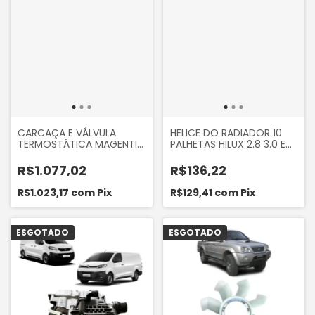
CARCAÇA E VÁLVULA
HELICE DO RADIADOR 10
TERMOSTÁTICA MAGENTIS
PALHETAS HILUX 2.8 3.0 E
2.0 2006 A 2016,
SW4 3.0 2001 A 2004
SPORTAGE 2.0 16V 2013...
R$1.077,02
R$136,22
FLEX
R$1.023,17
com
Pix
R$129,41
com
Pix
ESGOTADO
ESGOTADO