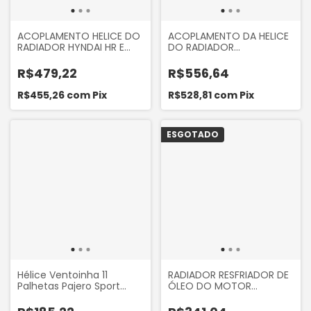
ACOPLAMENTO HELICE DO
ACOPLAMENTO DA HELICE
RADIADOR HYNDAI HR E
DO RADIADOR
BONGO K2500 ATÉ 2011
SSANGYONG ACTYON,
FRONTIER FRA3921
KYRON / SPRINTER 313 413
R$479,22
R$556,64
CDI
R$455,26
com
Pix
R$528,81
com
Pix
ESGOTADO
Hélice Ventoinha 11
RADIADOR RESFRIADOR DE
Palhetas Pajero Sport
ÓLEO DO MOTOR
L200 F1000 Ranger
PEUGEOT 306 307 406 2.0
Sprinter
16V CITROEN C5 PICASSO