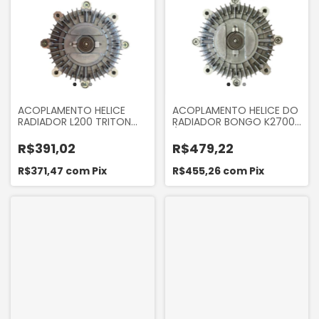
ACOPLAMENTO HELICE
ACOPLAMENTO HELICE DO
RADIADOR L200 TRITON
RADIADOR BONGO K2700
3.2 2007 A 2016, PAJERO
/ BESTA GS 2.7 E 3.0
DAKAR 3.2 2009 A 2016,
R$391,02
R$479,22
PAJERO FULL 3.2 2001 A
2014
R$371,47
com
Pix
R$455,26
com
Pix