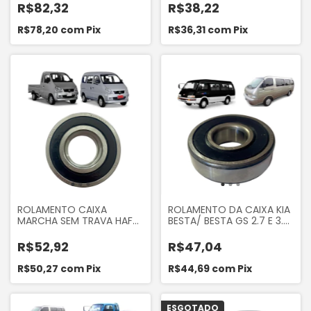
2008 A 2013
Entalhado Towner 2008
R$82,32
R$38,22
em diante Koyo Original
6304ZZC3
R$78,20
com
Pix
R$36,31
com
Pix
ROLAMENTO CAIXA
ROLAMENTO DA CAIXA KIA
MARCHA SEM TRAVA HAFEI
BESTA/ BESTA GS 2.7 E 3.0,
TOWNER 2008 A 2013
ASIA TOPIC
R$52,92
R$47,04
R$50,27
com
Pix
R$44,69
com
Pix
ESGOTADO