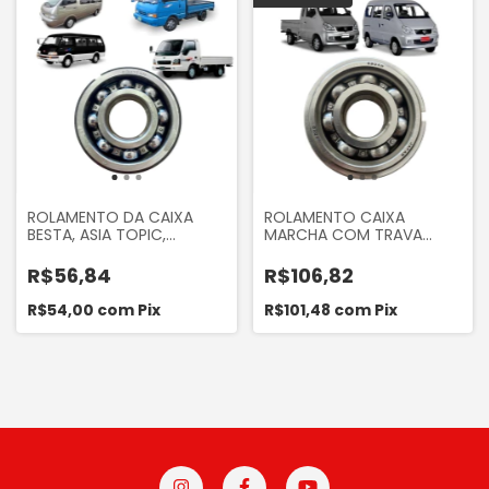
ROLAMENTO DA CAIXA
ROLAMENTO CAIXA
BESTA, ASIA TOPIC,
MARCHA COM TRAVA
BONGO K2400 E BONGO
TOWNER 2008 A 2013
K2700
R$56,84
R$106,82
R$54,00
com
Pix
R$101,48
com
Pix