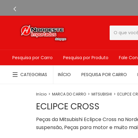
Pesquisa por Carro
Pesquisa por Produto
Fale Co
CATEGORIAS
INÍCIO
PESQUISA POR CARRO
Início
>
MARCA DO CARRO
>
MITSUBISHI
>
ECLIPCE C
ECLIPCE CROSS
Peças da Mitsubishi Eclipce Cross na Nord
suspensão, Peças para motor e muito mai