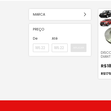
MARCA
PREÇO
De
Até
APLICAR
DISCO
DIANT
JEEP 2
2016,
R$18
2008..
CROSS 
R$17