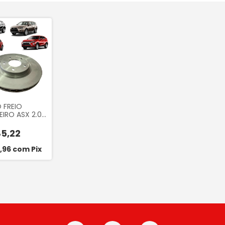
 FREIO
EIRO ASX 2.0,
.0 2012 A
 OUTANDER
5,22
., ECLIPCE
1.5 2018...
5,96
com
Pix