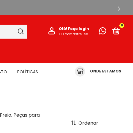
0
Olá!
Faça login
Ou cadastre-se
ONDE ESTAMOS
ATO
POLÍTICAS
Freio, Peças para
Ordenar