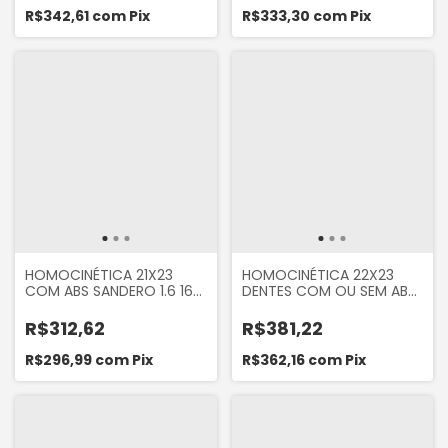
DUSTER 1.6 16V 2016...
R$342,61
com
Pix
R$333,30
com
Pix
OROCH 1.6 16V 2017...
HOMOCINÉTICA 21X23
HOMOCINÉTICA 22X23
COM ABS SANDERO 1.6 16V
DENTES COM OU SEM ABS
2007 A 2013 LOGAN 1.6 16V
SANDERO 1.6 2014... LOGAN
2007 A 2013
1.6 2014... CÂMBIO
R$312,62
R$381,22
AUTOMÁTICO
R$296,99
com
Pix
R$362,16
com
Pix