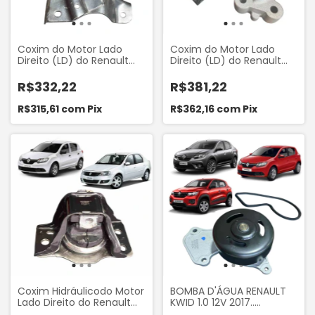
Coxim do Motor Lado
Coxim do Motor Lado
Direito (LD) do Renault
Direito (LD) do Renault
Logan 1.6 16V 2007 a 2013
Logan e Sandero 1.0 12V
e Sandero 1.6 16V 2007 a
motor 3 cilindros 2013...
R$332,22
R$381,22
2013 Mobensani MB9334
Mobensani MB9372
R$315,61
com
Pix
R$362,16
com
Pix
Coxim Hidráulicodo Motor
BOMBA D'ÁGUA RENAULT
Lado Direito do Renault
KWID 1.0 12V 2017..
Logan 1.6 16V 2007 a 2013
SANDERO 1.0 12V 2014..