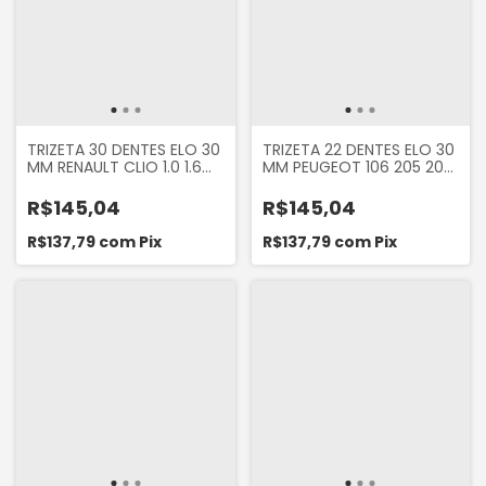
TRIZETA 30 DENTES ELO 30
TRIZETA 22 DENTES ELO 30
MM RENAULT CLIO 1.0 1.6
MM PEUGEOT 106 205 206
2000... LAGUNA 2.0 1994...
403 XSARA 1.6 MEGANE R19
LOGAN 1.0 16V 2007 A 2014
SCENIC CLIO SANDERO
R$145,04
R$145,04
SANDERO 1.0 2007 A 2014
KANGOO LOGAN
SANDERO 1.6 2007...
R$137,79
com
Pix
R$137,79
com
Pix
TWINGO 1994...