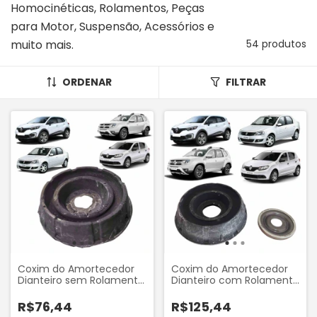
Homocinéticas, Rolamentos, Peças
para Motor, Suspensão, Acessórios e
muito mais.
54 produtos
ORDENAR
FILTRAR
Coxim do Amortecedor
Coxim do Amortecedor
Dianteiro sem Rolamento
Dianteiro com Rolamento
do Renault Sandero
do Renault Logan 2007..
Logan Duster Captur
Sandero 2007.. Duster
R$76,44
R$125,44
Mobensani MB9292
2011.. Captur 2017.. Sampel