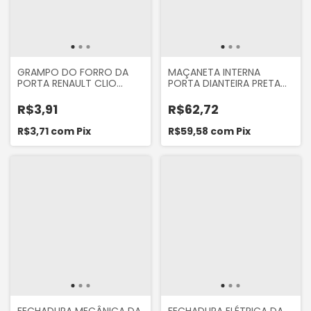
GRAMPO DO FORRO DA
MAÇANETA INTERNA
PORTA RENAULT CLIO
PORTA DIANTEIRA PRETA
KANGOO TRAFIC DUSTER
LADO ESQUERDO SANDERO
MEGANE SCENIC FLUENCE
2007 A 2013 LOGAN 2007
R$3,91
R$62,72
A 2013 DUSTER 2012...
OROCH 2015...
R$3,71
com
Pix
R$59,58
com
Pix