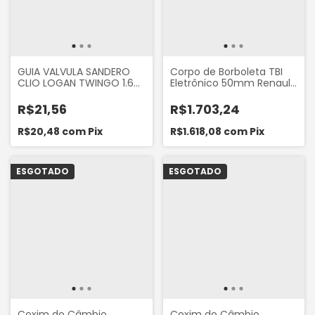
GUIA VALVULA SANDERO
Corpo de Borboleta TBI
CLIO LOGAN TWINGO 1.6
Eletrônico 50mm Renault
RIOSUL
Sandero 1.6 16V 2016-2023
Logan 1.6 16V 2016-2023
R$21,56
R$1.703,24
Duster 1.6 16V 2016-2025
Oroch 1.6 16V 2016-2024
R$20,48
com
Pix
R$1.618,08
com
Pix
Captur 1.6 16V 2016-2023
Original Renault
161205601R
ESGOTADO
ESGOTADO
Coxim do Câmbio
Coxim do Câmbio