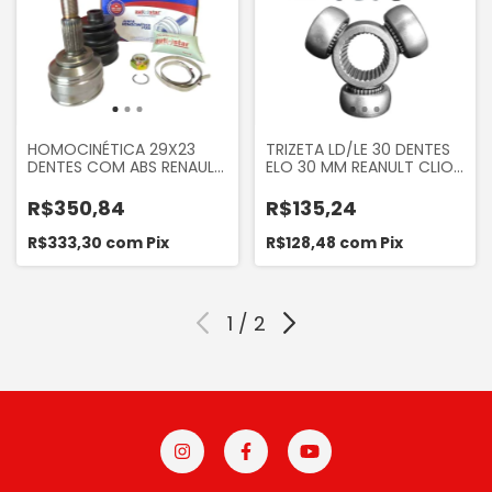
HOMOCINÉTICA 29X23
TRIZETA LD/LE 30 DENTES
DENTES COM ABS RENAULT
ELO 30 MM REANULT CLIO
SANDERO 1.6 2013 A 2023
1.0 1.6 2000 A 2006
LOGAN 1.6 2013 A 2023
LAGUNA 2.0 LOGAN 1.6
R$350,84
R$135,24
AUTOSTAR AJH05023
AUTOMÁTICO 2007 A 2013
SANDERO 1.6
R$333,30
com
Pix
R$128,48
com
Pix
AUTOMÁTICO TWINGO
MEGANE
1
/
2