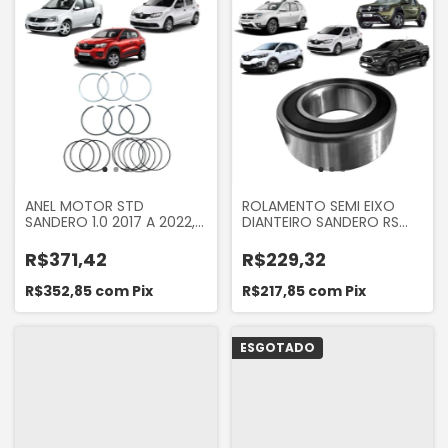
ANEL MOTOR STD
ROLAMENTO SEMI EIXO
SANDERO 1.0 2017 A 2022,
DIANTEIRO SANDERO RS
LOGAN 1.0, KWID 1.0 2017...
16V, CAPTUR A PARTIR DE
2017, FIAT TORO 1.8 16V
R$371,42
R$229,32
R$352,85
com
Pix
R$217,85
com
Pix
ESGOTADO