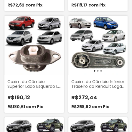
8117B
R$72,62
com
Pix
R$119,17
com
Pix
Coxim do Câmbio
Coxim do Câmbio Inferior
Superior Lado Esquerdo LE
Traseiro do Renault Logan
do Renault Duster 1.6
2007 a 2013 Sandero
2017... Captur 2017 a 2021
2007 a 2013 Megane 2006
R$190,12
R$272,44
Logan 1.6 2019 a 2024
a 2012 Nissan Sentra 2.0
Sandero 1.6 2019 a 2022
16V 2007 a 2013 Tiida 1.8
R$180,61
com
Pix
R$258,82
com
Pix
Sandero Stepway 1.6
16V 2007 a 2013 Livina
2022.. Oroch 1.3 2022..
2009 A 2015 Grand Livina
Duster 1.3 2022.. Sampel
2009 a 2015 Sampel 8151
8671