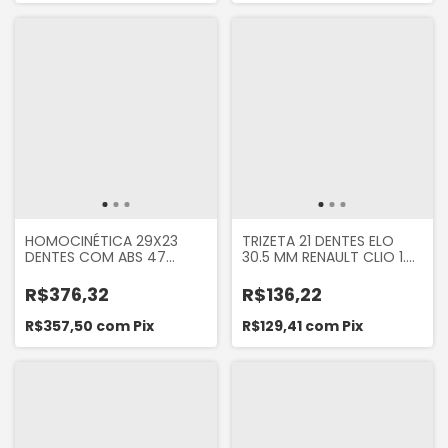
HOMOCINÉTICA 29X23
TRIZETA 21 DENTES ELO
DENTES COM ABS 47
30.5 MM RENAULT CLIO 1.0
DENTES RENAULT SANDERO
1996 A 1999 LOGAN 2007...
E LOGAN 1.6 2013 A 2023
SANDERO 2007... FIAT 500
R$376,32
R$136,22
VOLDA HC272
1.4 2010 A 2015
R$357,50
com
Pix
R$129,41
com
Pix