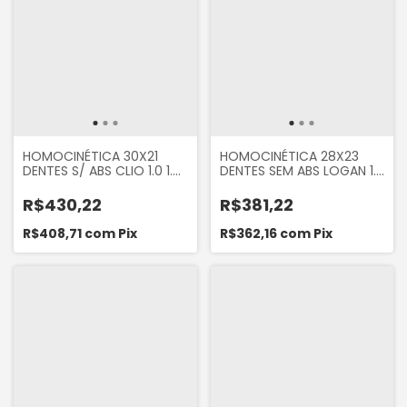
HOMOCINÉTICA 30X21
HOMOCINÉTICA 28X23
DENTES S/ ABS CLIO 1.0 1.6
DENTES SEM ABS LOGAN 1.0
KANGOO 2000 A 2016
1.6 2013... SANDERO 1.0 1.6
SANDERO LOGAN 2007 A
2013...
R$430,22
R$381,22
2012 SYMBOL 1.6 16V
R$408,71
com
Pix
R$362,16
com
Pix