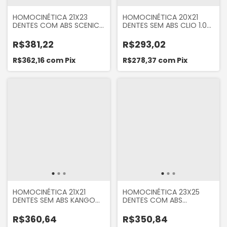
HOMOCINÉTICA 21X23
HOMOCINÉTICA 20X21
DENTES COM ABS SCENIC
DENTES SEM ABS CLIO 1.0
1.6 2001 A 2011 MEGANE 1.6
2005 A 2015 LOGAN 1.0 16V
2001 A 2013 SANDERO 2010
2007 A 2012 MEGANE 1.6
R$381,22
R$293,02
A 2016 KANGOO 1.6 2012...
2.0 16V SANDERO 1.0 16V
2007 A 2012
R$362,16
com
Pix
R$278,37
com
Pix
HOMOCINÉTICA 21X21
HOMOCINÉTICA 23X25
DENTES SEM ABS KANGOO
DENTES COM ABS
1.6 2000 A 2004 CLIO 1.6
SANDERO 1.6 16V 2014...
2000... MEGANE 1.6 2007...
LOGAN 1.6 16V 2014...
R$360,64
R$350,84
TWINGO 1.2
CAPTUR 1.6 16V 2017...