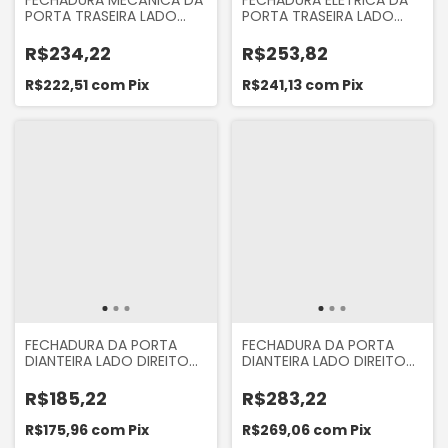
FECHADURA MECÂNICA DA
FECHADURA ELÉTRICA DA
PORTA TRASEIRA LADO
PORTA TRASEIRA LADO
ESQUERDO DO RENAULT
ESQUERDO DO RENAULT
SANDERO 2007... LOGAN
SANDERO 2007... LOGAN
R$234,22
R$253,82
2007... MARCA ORI 8559
2007...
R$222,51
com
Pix
R$241,13
com
Pix
FECHADURA DA PORTA
FECHADURA DA PORTA
DIANTEIRA LADO DIREITO
DIANTEIRA LADO DIREITO
MECÂNICA DO RENAULT
ELÉTRICA DO REANULT
SANDERO 2007 A 2013
SANDERO 2007 A 2013
R$185,22
R$283,22
R$175,96
com
Pix
R$269,06
com
Pix