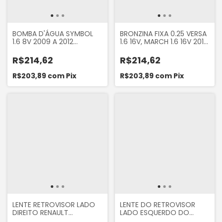
BOMBA D'ÁGUA SYMBOL
BRONZINA FIXA 0.25 VERSA
1.6 8V 2009 A 2012
1.6 16V, MARCH 1.6 16V 2012
SANDERO 1.6 8V 2007...
A 2014, KICKS 1.6 16V,
SCENIC 1.8 8V 1995 A 2002
SANDERO 1.6 16V
R$214,62
R$214,62
R$203,89
com
Pix
R$203,89
com
Pix
LENTE RETROVISOR LADO
LENTE DO RETROVISOR
DIREITO RENAULT
LADO ESQUERDO DO
SANDERO, LOGAN E
SANDERO, LOGAN E