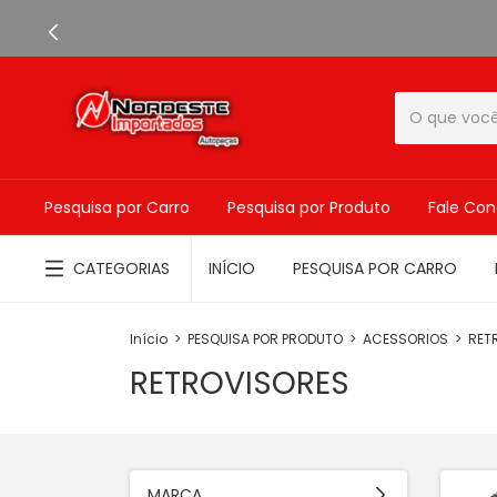
Pesquisa por Carro
Pesquisa por Produto
Fale Co
CATEGORIAS
INÍCIO
PESQUISA POR CARRO
Início
>
PESQUISA POR PRODUTO
>
ACESSORIOS
>
RET
RETROVISORES
MARCA