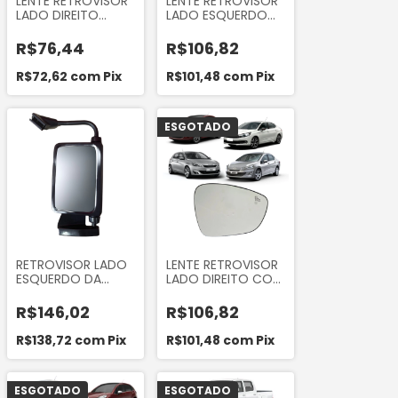
LENTE RETROVISOR
LENTE RETROVISOR
LADO DIREITO
LADO ESQUERDO
RENAULT SANDERO,
BASE LENTE
LOGAN E DUSTER
QUADRADA ETIOS A
R$76,44
R$106,82
PARTIR DE 2014
R$72,62
com
Pix
R$101,48
com
Pix
ESGOTADO
RETROVISOR LADO
LENTE RETROVISOR
ESQUERDO DA
LADO DIREITO COM
HYUNDAI H100
SENSOR PONTO
TRUCK 1995 1996
CEGO C3 / C4
R$146,02
R$106,82
LOUNGE / PEUGEOT
308 E 408
R$138,72
com
Pix
R$101,48
com
Pix
ESGOTADO
ESGOTADO