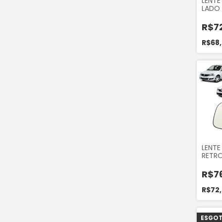
LENTE
LADO
HYUND
R$7
R$68
LENTE
RETR
ESQU
SANDE
R$7
DUST
R$72
ESGO