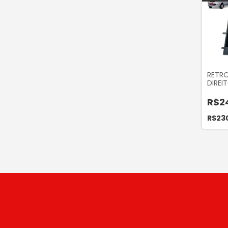
RETR
DIREI
HAFEI
2008 
R$2
R$23