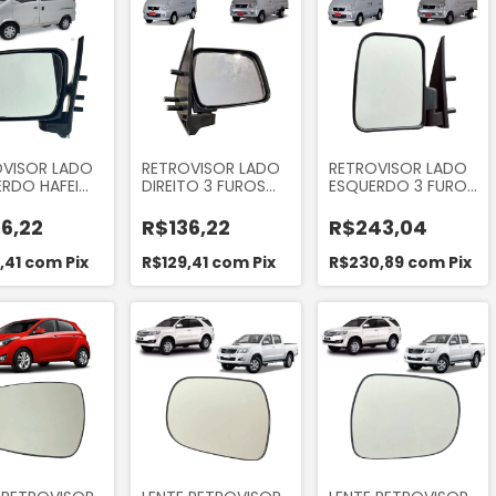
OVISOR LADO
RETROVISOR LADO
RETROVISOR LADO
RDO HAFEI
DIREITO 3 FUROS
ESQUERDO 3 FUROS
ER 2008 A
HAFEI TOWNER
HAFEI TOWNER
(3 FUROS)
2008 A 2013
2008 A 2013
6,22
R$136,22
R$243,04
,41
com
Pix
R$129,41
com
Pix
R$230,89
com
Pix