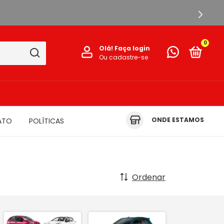
0
Olá!
Faça login
Ou cadastre-se
ONDE ESTAMOS
ATO
POLÍTICAS
Ordenar