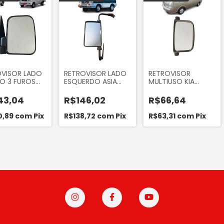
OVISOR LADO
RETROVISOR LADO
RETROVISOR
TO 3 FUROS
ESQUERDO ASIA
MULTIUSO KIA
 TOWNER
TOWNER 1993 A
BESTA GS 2.7 E 3.0
A 2013
1999
43,04
R$146,02
R$66,64
0,89
com
Pix
R$138,72
com
Pix
R$63,31
com
Pix