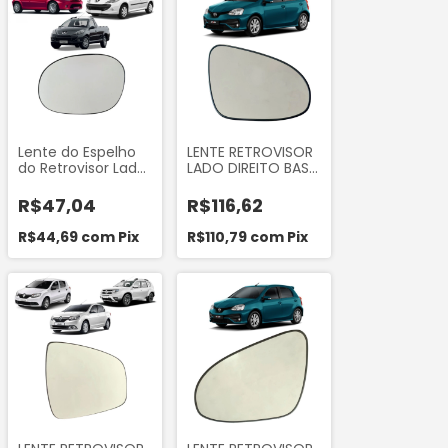
Lente do Espelho
LENTE RETROVISOR
do Retrovisor Lado
LADO DIREITO BASE
Esquerdo LE
LENTE REDONDA
(Motorista)
ETIOS 2014...
R$47,04
R$116,62
Peugeot 206 1999
a 2010 Peugeot
R$44,69
com
Pix
R$110,79
com
Pix
207 2008 a 2015
Hoggar 2010 a 2014
Citroen C3 2003 a
2012 Marca
Metagal 333906