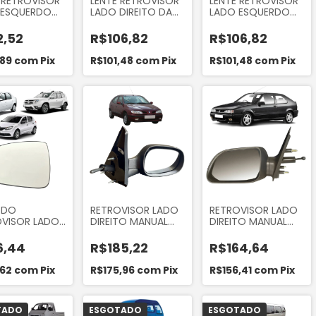
 RETROVISOR
LENTE RETROVISOR
LENTE RETROVISOR
 ESQUERDO
LADO DIREITO DA
LADO ESQUERDO
AI HB20
HILUX E SW4 2012 A
DA HILUX E SW4
2015
2012 A 2015
2,52
R$106,82
R$106,82
,89
com
Pix
R$101,48
com
Pix
R$101,48
com
Pix
 DO
RETROVISOR LADO
RETROVISOR LADO
OVISOR LADO
DIREITO MANUAL
DIREITO MANUAL
ERDO DO
DO MEGANE 1996 A
DO RENAULT R19
RO, LOGAN E
1999
6,44
R$185,22
R$164,64
ER
,62
com
Pix
R$175,96
com
Pix
R$156,41
com
Pix
TADO
ESGOTADO
ESGOTADO