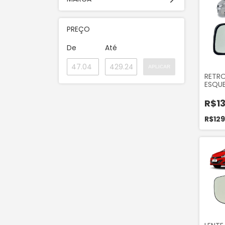
PREÇO
De
Até
APLICAR
RETR
ESQUE
TOWN
2013 
R$13
R$129